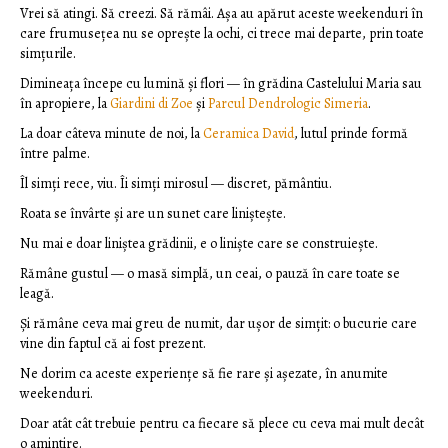
Vrei să atingi. Să creezi. Să rămâi. Așa au apărut aceste weekenduri în
care frumusețea nu se oprește la ochi, ci trece mai departe, prin toate
simțurile.
Dimineața începe cu lumină și flori — în grădina Castelului Maria sau
în apropiere, la
Giardini di Zoe
și
Parcul Dendrologic Simeria
.
La doar câteva minute de noi, la
Ceramica David
, lutul prinde formă
între palme.
Îl simți rece, viu. Îi simți mirosul — discret, pământiu.
Roata se învârte și are un sunet care liniștește.
Nu mai e doar liniștea grădinii, e o liniște care se construiește.
Rămâne gustul — o masă simplă, un ceai, o pauză în care toate se
leagă.
Și rămâne ceva mai greu de numit, dar ușor de simțit: o bucurie care
vine din faptul că ai fost prezent.
Ne dorim ca aceste experiențe să fie rare și așezate, în anumite
weekenduri.
Doar atât cât trebuie pentru ca fiecare să plece cu ceva mai mult decât
o amintire.