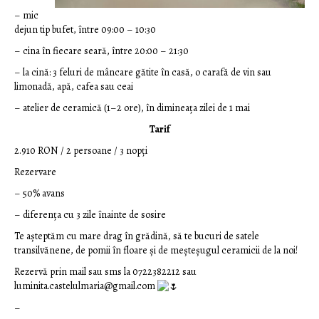
– mic
dejun tip bufet, între 09:00 – 10:30
– cina în fiecare seară, între 20:00 – 21:30
– la cină: 3 feluri de mâncare gătite în casă, o carafă de vin sau
limonadă, apă, cafea sau ceai
– atelier de ceramică (1–2 ore), în dimineața zilei de 1 mai
Tarif
2.910 RON / 2 persoane / 3 nopți
Rezervare
– 50% avans
– diferența cu 3 zile înainte de sosire
Te așteptăm cu mare drag în grădină, să te bucuri de satele
transilvănene, de pomii în floare și de meșteșugul ceramicii de la noi!
Rezervă prin mail sau sms la 0722382212 sau
luminita.castelulmaria@gmail.com
–