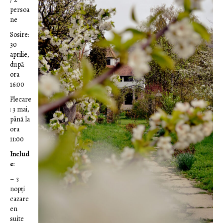
persoa
ne
Sosire:
30
aprilie,
după
ora
16:00
Plecare
: 3 mai,
până la
ora
11:00
Includ
e
:
– 3
nopți
cazare
en
suite