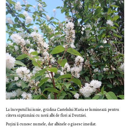
La începutul lui iunie, grădina Castelului Maria se luminează pentru
câteva săptămâni cu norii albi de flori ai Deutziei.
Puțini îi cunosc numele, dar albinele o găsesc imediat.